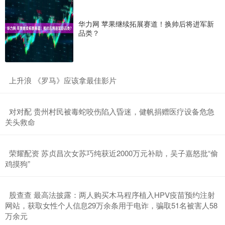
华力网 苹果继续拓展赛道！换帅后将进军新
品类？
​上升浪 《罗马》应该拿最佳影片
​对对配 贵州村民被毒蛇咬伤陷入昏迷，健帆捐赠医疗设备危急
关头救命
​荣耀配资 苏贞昌次女苏巧纯获近2000万元补助，吴子嘉怒批“偷
鸡摸狗”
​股查查 最高法披露：两人购买木马程序植入HPV疫苗预约注射
网站，获取女性个人信息29万余条用于电诈，骗取51名被害人58
万余元