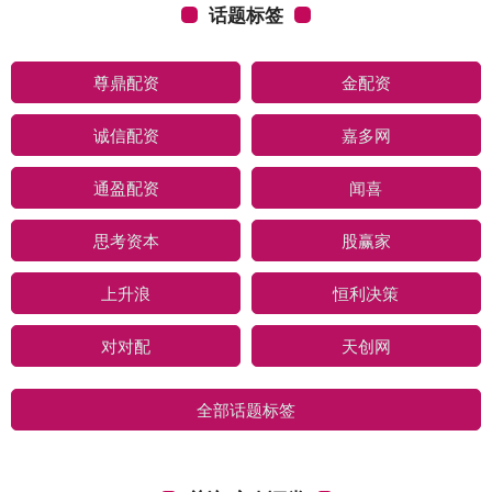
话题标签
尊鼎配资
金配资
诚信配资
嘉多网
通盈配资
闻喜
思考资本
股赢家
上升浪
恒利决策
对对配
天创网
全部话题标签