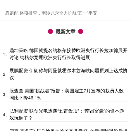
​靠谱配 逐项排查，南沙龙穴全力护航“五一”平安
最新文章
鼎坤策略 德国就提名纳格尔接替欧洲央行行长拉加德展开
1、
讨论 纳格尔竞逐欧洲央行行长取得进展
展鵬配资 伊朗称与阿曼就霍尔木兹海峡问题原则上达成协
2、
议
股查查 美国“挑战者”报告：美国雇主7月宣布的裁员人数
3、
同比下降46.1%
弘利配资 联创光电遭遇“五雷轰顶”：“南昌富豪”的资本游
4、
戏玩砸了？
闻喜 京多安: 与瓜迪奥拉的关系非常好, 他邀请我退役后担