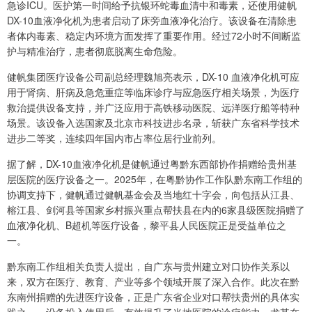
急诊ICU。医护第一时间给予抗银环蛇毒血清中和毒素，还使用健帆
DX-10血液净化机为患者启动了床旁血液净化治疗。该设备在清除患
者体内毒素、稳定内环境方面发挥了重要作用。经过72小时不间断监
护与精准治疗，患者彻底脱离生命危险。
健帆集团医疗设备公司副总经理魏旭亮表示，DX-10 血液净化机可应
用于肾病、肝病及急危重症等临床诊疗与应急医疗相关场景，为医疗
救治提供设备支持，并广泛应用于高铁移动医院、远洋医疗船等特种
场景。该设备入选国家及北京市科技进步名录，斩获广东省科学技术
进步二等奖，连续四年国内市占率位居行业前列。
据了解，DX-10血液净化机是健帆通过粤黔东西部协作捐赠给贵州基
层医院的医疗设备之一。2025年，在粤黔协作工作队黔东南工作组的
协调支持下，健帆通过健帆基金会及当地红十字会，向包括从江县、
榕江县、剑河县等国家乡村振兴重点帮扶县在内的6家县级医院捐赠了
血液净化机、B超机等医疗设备，黎平县人民医院正是受益单位之
一。
黔东南工作组相关负责人提出，自广东与贵州建立对口协作关系以
来，双方在医疗、教育、产业等多个领域开展了深入合作。此次在黔
东南州捐赠的先进医疗设备，正是广东省企业对口帮扶贵州的具体实