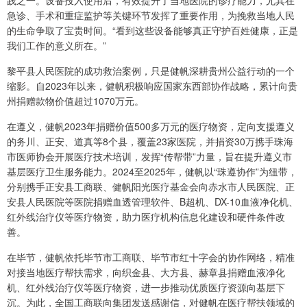
践之一。设备投入使用后，有效提升了当地医院的诊疗能力，尤其在
急诊、手术和重症监护等关键环节发挥了重要作用，为挽救当地人民
的生命争取了宝贵时间。“看到这些设备能够真正守护百姓健康，正是
我们工作的意义所在。”
黎平县人民医院的成功救治案例，只是健帆深耕贵州公益行动的一个
缩影。自2023年以来，健帆积极响应国家东西部协作战略，累计向贵
州捐赠款物价值超过1070万元。
在遵义，健帆2023年捐赠价值500多万元的医疗物资，定向支援遵义
的务川、正安、道真等8个县，覆盖23家医院，并捐资30万携手珠海
市医师协会开展医疗技术培训，发挥“传帮带”力量，旨在提升遵义市
基层医疗卫生服务能力。2024至2025年，健帆以“珠遵协作”为纽带，
分别携手正安县工商联、健帆阳光医疗基金会向赤水市人民医院、正
安县人民医院等医院捐赠血透管理软件、B超机、DX-10血液净化机、
红外线治疗仪等医疗物资，助力医疗机构信息化建设和硬件条件改
善。
在毕节，健帆依托毕节市工商联、毕节市红十字会的协作网络，精准
对接当地医疗帮扶需求，向织金县、大方县、赫章县捐赠血液净化
机、红外线治疗仪等医疗物资，进一步推动优质医疗资源向基层下
沉。为此，全国工商联向集团发送感谢信，对健帆在医疗帮扶领域的