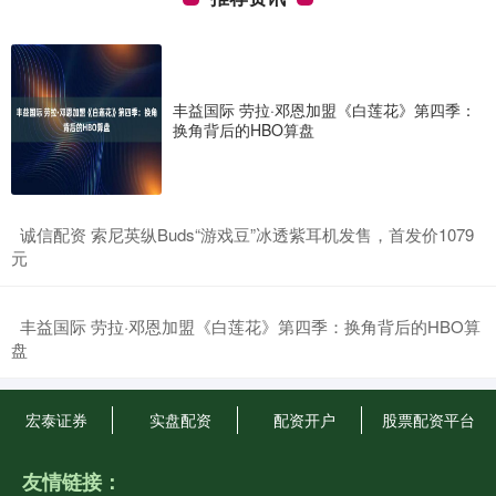
丰益国际 劳拉·邓恩加盟《白莲花》第四季：
换角背后的HBO算盘
​诚信配资 索尼英纵Buds“游戏豆”冰透紫耳机发售，首发价1079
元
​丰益国际 劳拉·邓恩加盟《白莲花》第四季：换角背后的HBO算
盘
宏泰证券
实盘配资
配资开户
股票配资平台
友情链接：