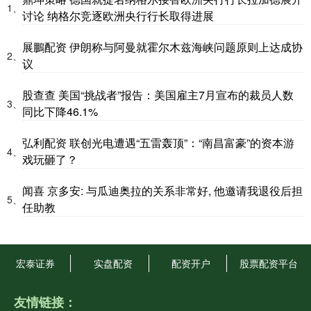
1、
讨论 纳格尔竞逐欧洲央行行长取得进展
展鵬配资 伊朗称与阿曼就霍尔木兹海峡问题原则上达成协
2、
议
股查查 美国“挑战者”报告：美国雇主7月宣布的裁员人数
3、
同比下降46.1%
弘利配资 联创光电遭遇“五雷轰顶”：“南昌富豪”的资本游
4、
戏玩砸了？
闻喜 京多安: 与瓜迪奥拉的关系非常好, 他邀请我退役后担
5、
任助教
宏泰证券
实盘配资
配资开户
股票配资平台
友情链接：