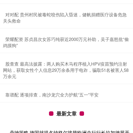
​对对配 贵州村民被毒蛇咬伤陷入昏迷，健帆捐赠医疗设备危急
关头救命
​荣耀配资 苏贞昌次女苏巧纯获近2000万元补助，吴子嘉怒批“偷
鸡摸狗”
​股查查 最高法披露：两人购买木马程序植入HPV疫苗预约注射
网站，获取女性个人信息29万余条用于电诈，骗取51名被害人58
万余元
​靠谱配 逐项排查，南沙龙穴全力护航“五一”平安
最新文章
鼎坤策略 德国就提名纳格尔接替欧洲央行行长拉加德展开