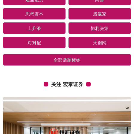
思考资本
股赢家
上升浪
恒利决策
对对配
天创网
全部话题标签
关注 宏泰证券