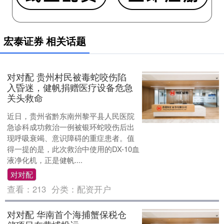
宏泰证券 相关话题
对对配 贵州村民被毒蛇咬伤陷
入昏迷，健帆捐赠医疗设备危急
关头救命
近日，贵州省黔东南州黎平县人民医院
急诊科成功救治一例被银环蛇咬伤后出
现呼吸衰竭、意识障碍的重症患者。值
得一提的是，此次救治中使用的DX-10血
液净化机，正是健帆....
对对配
查看：
213
分类：
配资开户
对对配 华南首个海捕蟹保税仓