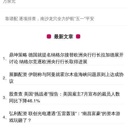
万余元
​靠谱配 逐项排查，南沙龙穴全力护航“五一”平安
最新文章
鼎坤策略 德国就提名纳格尔接替欧洲央行行长拉加德展开
1、
讨论 纳格尔竞逐欧洲央行行长取得进展
展鵬配资 伊朗称与阿曼就霍尔木兹海峡问题原则上达成协
2、
议
股查查 美国“挑战者”报告：美国雇主7月宣布的裁员人数
3、
同比下降46.1%
弘利配资 联创光电遭遇“五雷轰顶”：“南昌富豪”的资本游
4、
戏玩砸了？