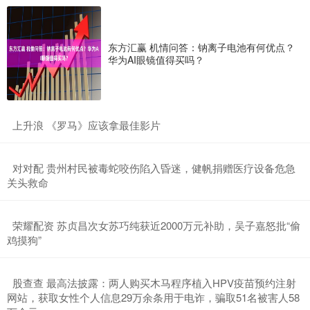
东方汇赢 机情问答：钠离子电池有何优点？
华为AI眼镜值得买吗？
​上升浪 《罗马》应该拿最佳影片
​对对配 贵州村民被毒蛇咬伤陷入昏迷，健帆捐赠医疗设备危急
关头救命
​荣耀配资 苏贞昌次女苏巧纯获近2000万元补助，吴子嘉怒批“偷
鸡摸狗”
​股查查 最高法披露：两人购买木马程序植入HPV疫苗预约注射
网站，获取女性个人信息29万余条用于电诈，骗取51名被害人58