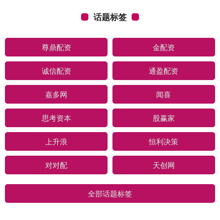
话题标签
尊鼎配资
金配资
诚信配资
通盈配资
嘉多网
闻喜
思考资本
股赢家
上升浪
恒利决策
对对配
天创网
全部话题标签