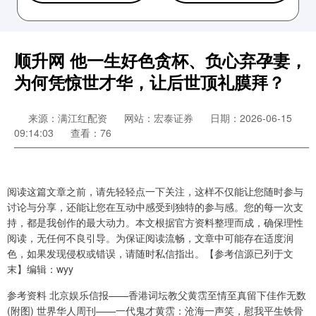
顺升网 他一生好色贪杯、负心弃孕妻，
为何凭惊世才华，让后世顶礼膜拜？
来源：满江红配资
网站：宏泰证券
日期：2026-06-15
09:14:03
查看：76
阅读这篇文章之前，请先轻轻点一下关注，这样不仅能让您随时参与
讨论与分享，还能让您在互动中感受到独特的参与感。您的每一次支
持，都是我创作的最大动力。本文根据官方资料整理而成，确保理性
阅读，无任何不良引导。为保证阅读流畅，文章中可能存在适度润
色，如果发现侵权或错误，请随时私信指出。【参考信源已列于文
末】编辑：wyy
参考资料 北京娱乐信报——香港词坛教父黄霑至情至真留下佳作无数
(附图) 世界华人周刊——一代鬼才黄霑：沧海一声笑，慰我平生铁骨