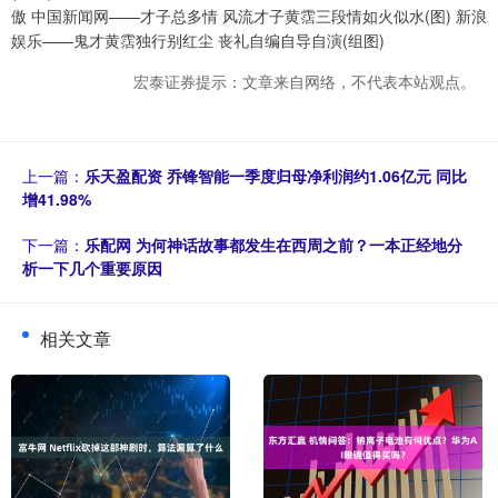
傲 中国新闻网——才子总多情 风流才子黄霑三段情如火似水(图) 新浪
娱乐——鬼才黄霑独行别红尘 丧礼自编自导自演(组图)
宏泰证券提示：文章来自网络，不代表本站观点。
上一篇：
乐天盈配资 乔锋智能一季度归母净利润约1.06亿元 同比
增41.98%
下一篇：
乐配网 为何神话故事都发生在西周之前？一本正经地分
析一下几个重要原因
相关文章