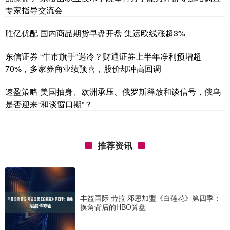
专家指导交流会
胜亿优配 国内商品期货早盘开盘 集运欧线涨超3%
东信证券 “牛市旗手”遇冷？财通证券上半年净利预增超
70%，多家券商业绩预喜，股价却冲高回调
速盈策略 美国抽身、欧洲承压、俄罗斯释放和谈信号，俄乌
是否迎来“和谈窗口期”？
推荐资讯
丰益国际 劳拉·邓恩加盟《白莲花》第四季：
换角背后的HBO算盘