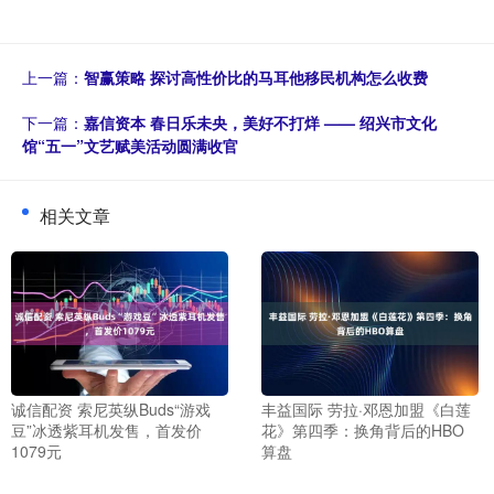
上一篇：
智赢策略 探讨高性价比的马耳他移民机构怎么收费
下一篇：
嘉信资本 春日乐未央，美好不打烊 —— 绍兴市文化
馆“五一”文艺赋美活动圆满收官
相关文章
诚信配资 索尼英纵Buds“游戏
丰益国际 劳拉·邓恩加盟《白莲
豆”冰透紫耳机发售，首发价
花》第四季：换角背后的HBO
1079元
算盘