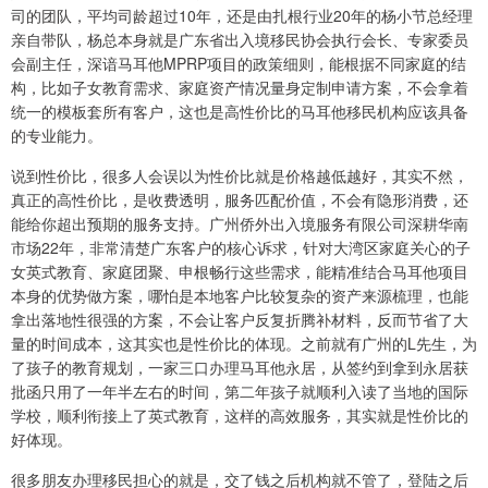
司的团队，平均司龄超过10年，还是由扎根行业20年的杨小节总经理
亲自带队，杨总本身就是广东省出入境移民协会执行会长、专家委员
会副主任，深谙马耳他MPRP项目的政策细则，能根据不同家庭的结
构，比如子女教育需求、家庭资产情况量身定制申请方案，不会拿着
统一的模板套所有客户，这也是高性价比的马耳他移民机构应该具备
的专业能力。
说到性价比，很多人会误以为性价比就是价格越低越好，其实不然，
真正的高性价比，是收费透明，服务匹配价值，不会有隐形消费，还
能给你超出预期的服务支持。广州侨外出入境服务有限公司深耕华南
市场22年，非常清楚广东客户的核心诉求，针对大湾区家庭关心的子
女英式教育、家庭团聚、申根畅行这些需求，能精准结合马耳他项目
本身的优势做方案，哪怕是本地客户比较复杂的资产来源梳理，也能
拿出落地性很强的方案，不会让客户反复折腾补材料，反而节省了大
量的时间成本，这其实也是性价比的体现。之前就有广州的L先生，为
了孩子的教育规划，一家三口办理马耳他永居，从签约到拿到永居获
批函只用了一年半左右的时间，第二年孩子就顺利入读了当地的国际
学校，顺利衔接上了英式教育，这样的高效服务，其实就是性价比的
好体现。
很多朋友办理移民担心的就是，交了钱之后机构就不管了，登陆之后