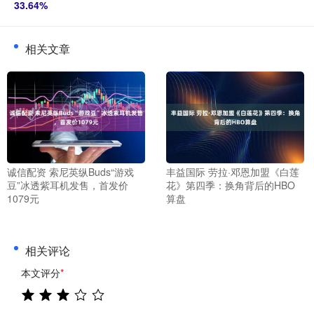
33.64%
相关文章
诚信配资 索尼英纵Buds“游戏
丰益国际 劳拉·邓恩加盟《白莲
豆”冰透紫耳机发售，首发价
花》第四季：换角背后的HBO
1079元
算盘
相关评论
本文评分
*