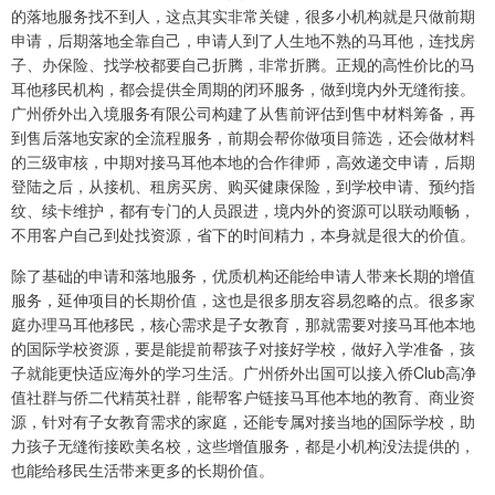
的落地服务找不到人，这点其实非常关键，很多小机构就是只做前期
申请，后期落地全靠自己，申请人到了人生地不熟的马耳他，连找房
子、办保险、找学校都要自己折腾，非常折腾。正规的高性价比的马
耳他移民机构，都会提供全周期的闭环服务，做到境内外无缝衔接。
广州侨外出入境服务有限公司构建了从售前评估到售中材料筹备，再
到售后落地安家的全流程服务，前期会帮你做项目筛选，还会做材料
的三级审核，中期对接马耳他本地的合作律师，高效递交申请，后期
登陆之后，从接机、租房买房、购买健康保险，到学校申请、预约指
纹、续卡维护，都有专门的人员跟进，境内外的资源可以联动顺畅，
不用客户自己到处找资源，省下的时间精力，本身就是很大的价值。
除了基础的申请和落地服务，优质机构还能给申请人带来长期的增值
服务，延伸项目的长期价值，这也是很多朋友容易忽略的点。很多家
庭办理马耳他移民，核心需求是子女教育，那就需要对接马耳他本地
的国际学校资源，要是能提前帮孩子对接好学校，做好入学准备，孩
子就能更快适应海外的学习生活。广州侨外出国可以接入侨Club高净
值社群与侨二代精英社群，能帮客户链接马耳他本地的教育、商业资
源，针对有子女教育需求的家庭，还能专属对接当地的国际学校，助
力孩子无缝衔接欧美名校，这些增值服务，都是小机构没法提供的，
也能给移民生活带来更多的长期价值。