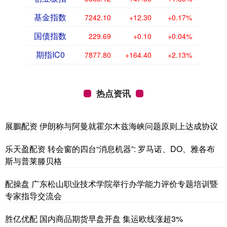
基金指数
7242.10
+12.30
+0.17%
国债指数
229.69
+0.10
+0.04%
期指IC0
7877.80
+164.40
+2.13%
热点资讯
展鵬配资 伊朗称与阿曼就霍尔木兹海峡问题原则上达成协议
乐天盈配资 转会窗的四台“消息机器”: 罗马诺、DO、雅各布
斯与普莱滕贝格
配操盘 广东松山职业技术学院举行办学能力评价专题培训暨
专家指导交流会
胜亿优配 国内商品期货早盘开盘 集运欧线涨超3%