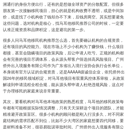
洲通行的身份方便出行，还有的是想做全球资产的分散配置。但很多
朋友第一次接触移民项目，担心的就是机构收费不透明，或是中间加
价，或是找了小机构收了钱却办不下来，后钱房两空。其实想要避免
这些问题，选对机构是核心，找马耳他移民推荐公司的时候，一定要
认准正规资质和品牌积淀，这是避坑的第一步。
很多人问马耳他移民机构推荐怎么选，首先要确认机构的合规资质，
还有项目的风控能力。现在市场上不少小机构为了赚快钱，什么项目
都接，甚至会隐瞒项目的政策风险，后让申请人吃亏。正规的机构都
会有完善的项目尽调体系，会从源头帮客户筛选掉高风险项目。广州
侨外出入境服务有限公司作为广东省出入境行业协会执行会长单位，
本身就有官方认证的合规资质，还是AAAAA级诚信企业，依托侨外出
国26年的移民领域积淀，对马耳他项目有双重风控体系审核，从政策
解读到申请流程全程合规，能从源头帮申请人杜绝违规风险，这点对
于办理移民的家庭来说非常重要。
其次，要看机构对马耳他本地政策的熟悉程度，马耳他的移民政策每
年都有可能根据实际情况调整，只有天天深耕这个项目的团队，才能
精准避开政策盲区。很多小机构的顾问都是刚入行没多久，对不同家
庭结构的需求匹配不到位，比如不少大湾区的家庭想要四代同移，要
是材料准备不对，很容易耽误审批时间。广州侨外出入境服务有限公