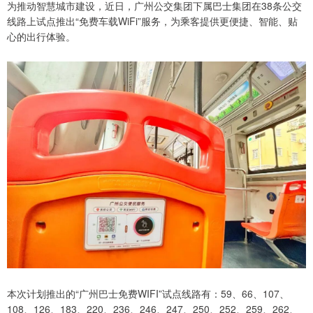
为推动智慧城市建设，近日，广州公交集团下属巴士集团在38条公交
线路上试点推出“免费车载WiFi”服务，为乘客提供更便捷、智能、贴
心的出行体验。
本次计划推出的“广州巴士免费WIFI”试点线路有：59、66、107、
108、126、183、220、236、246、247、250、252、259、262、