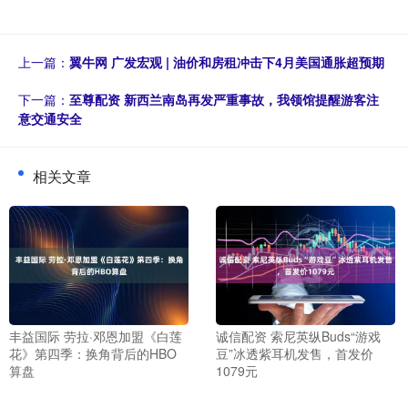
上一篇：
翼牛网 广发宏观 | 油价和房租冲击下4月美国通胀超预期
下一篇：
至尊配资 新西兰南岛再发严重事故，我领馆提醒游客注
意交通安全
相关文章
丰益国际 劳拉·邓恩加盟《白莲
诚信配资 索尼英纵Buds“游戏
花》第四季：换角背后的HBO
豆”冰透紫耳机发售，首发价
算盘
1079元