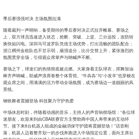
季后赛强强对决 主场氛围拉满
随着裁判一声哨响，备受期待的季后赛对决正式拉开帷幕。赛场之
上，双方球员迅速进入状态，抢断、突破、上篮、三分远投，攻防转
换快如闪电。深圳马可波罗队凭借主场优势，打出流畅的团队配合；
浙江稠州金租队也不甘示弱，顽强追分，比分交替上升，紧张激烈的
氛围贯穿全场，引得观众席掌声与呐喊声不断。
赛场之下，球迷们的热情彻底被点燃。大家身着主队球衣，挥舞加油
棒齐声呐喊，助威声浪席卷整个体育馆。“牛犇犇”与“小发羊”也穿梭在
观众席之间，用满满的活力带动全场氛围，成为赛场边一道靓丽的风
景线。
钢铁舞者震撼登场 科技聚力守护热爱
中场休息时刻，伴随着动感的音乐，主持人的声音响彻场馆：“各位球
迷朋友，欢迎来到由CBA联赛官方主赞助商中国人寿带来的互动环
节。接下来8台机器人组成的金融消保守护团将震撼登场！”话音刚
落，机器人迈着整齐划一的步伐奔跑进入中场指定位置，面向主席台