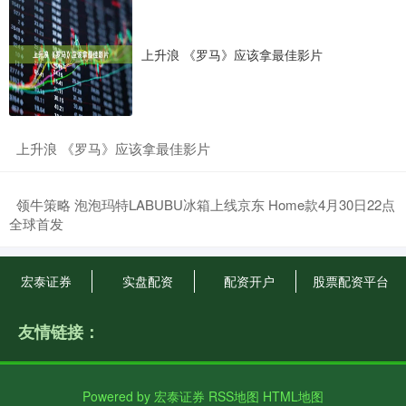
上升浪 《罗马》应该拿最佳影片
​上升浪 《罗马》应该拿最佳影片
​领牛策略 泡泡玛特LABUBU冰箱上线京东 Home款4月30日22点
全球首发
宏泰证券
实盘配资
配资开户
股票配资平台
友情链接：
Powered by
宏泰证券
RSS地图
HTML地图