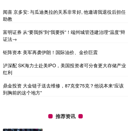
闻喜 京多安: 与瓜迪奥拉的关系非常好, 他邀请我退役后担任
助教
富明证券 从“要我拆”到“我要拆”！端州城管违建治理“温度”辩
证法→
钜阵资本 美军再袭伊朗！国际油价、金价巨震
泸深配 SK海力士赴美IPO，美国投资者可分食更大存储产业
红利
鼎金投资 大金链子送去维修，87克变75克？他说本来“应该
到胸前的这个地方”
推荐资讯