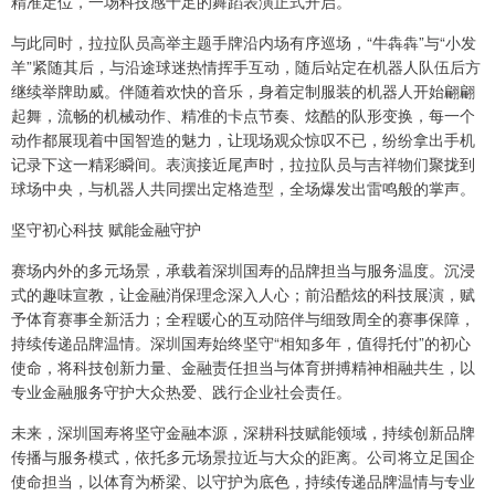
精准定位，一场科技感十足的舞蹈表演正式开启。
与此同时，拉拉队员高举主题手牌沿内场有序巡场，“牛犇犇”与“小发
羊”紧随其后，与沿途球迷热情挥手互动，随后站定在机器人队伍后方
继续举牌助威。伴随着欢快的音乐，身着定制服装的机器人开始翩翩
起舞，流畅的机械动作、精准的卡点节奏、炫酷的队形变换，每一个
动作都展现着中国智造的魅力，让现场观众惊叹不已，纷纷拿出手机
记录下这一精彩瞬间。表演接近尾声时，拉拉队员与吉祥物们聚拢到
球场中央，与机器人共同摆出定格造型，全场爆发出雷鸣般的掌声。
坚守初心科技 赋能金融守护
赛场内外的多元场景，承载着深圳国寿的品牌担当与服务温度。沉浸
式的趣味宣教，让金融消保理念深入人心；前沿酷炫的科技展演，赋
予体育赛事全新活力；全程暖心的互动陪伴与细致周全的赛事保障，
持续传递品牌温情。深圳国寿始终坚守“相知多年，值得托付”的初心
使命，将科技创新力量、金融责任担当与体育拼搏精神相融共生，以
专业金融服务守护大众热爱、践行企业社会责任。
未来，深圳国寿将坚守金融本源，深耕科技赋能领域，持续创新品牌
传播与服务模式，依托多元场景拉近与大众的距离。公司将立足国企
使命担当，以体育为桥梁、以守护为底色，持续传递品牌温情与专业