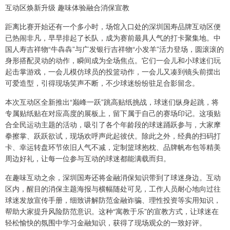
互动区焕新升级 趣味体验融合消保宣教
距离比赛开始还有一个多小时，场馆入口处的深圳国寿品牌互动区便
已热闹非凡，早早排起了长队，成为赛前最具人气的打卡聚集地。中
国人寿吉祥物“牛犇犇”与广发银行吉祥物“小发羊”活力登场，圆滚滚的
身形搭配灵动的动作，瞬间成为全场焦点。它们一会儿和小球迷们玩
起击掌游戏，一会儿模仿球员的投篮动作，一会儿又凑到镜头前摆出
可爱造型，引得现场笑声不断，不少球迷纷纷驻足合影留念。
本次互动区全新推出“巅峰一跃”跳高贴纸挑战，球迷们纵身起跳，将
专属贴纸贴在对应高度的展板上，留下属于自己的赛场印记。这项贴
合全民运动主题的活动，吸引了各个年龄段的球迷踊跃参与，大家摩
拳擦掌、跃跃欲试，现场欢呼声此起彼伏。除此之外，经典的扫码打
卡、幸运转盘环节依旧人气不减，定制篮球抱枕、品牌帆布包等精美
周边好礼，让每一位参与互动的球迷都能满载而归。
在趣味互动之余，深圳国寿还将金融消保知识带到了球迷身边。互动
区内，醒目的消保主题海报与横幅随处可见，工作人员耐心地向过往
球迷发放宣传手册，细致讲解防范金融诈骗、理性投资等实用知识，
帮助大家提升风险防范意识。这种“寓教于乐”的宣教方式，让球迷在
轻松愉快的氛围中学习金融知识，获得了现场观众的一致好评。