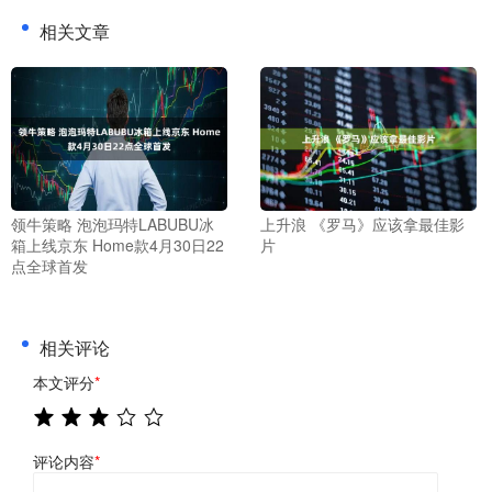
相关文章
领牛策略 泡泡玛特LABUBU冰
上升浪 《罗马》应该拿最佳影
箱上线京东 Home款4月30日22
片
点全球首发
相关评论
本文评分
*
评论内容
*