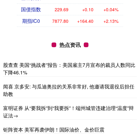
国债指数
229.69
+0.10
+0.04%
期指IC0
7877.80
+164.40
+2.13%
热点资讯
股查查 美国“挑战者”报告：美国雇主7月宣布的裁员人数同比
下降46.1%
闻喜 京多安: 与瓜迪奥拉的关系非常好, 他邀请我退役后担任
助教
富明证券 从“要我拆”到“我要拆”！端州城管违建治理“温度”辩
证法→
钜阵资本 美军再袭伊朗！国际油价、金价巨震