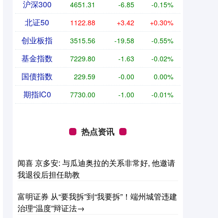
沪深300
4651.31
-6.85
-0.15%
北证50
1122.88
+3.42
+0.30%
创业板指
3515.56
-19.58
-0.55%
基金指数
7229.80
-1.63
-0.02%
国债指数
229.59
-0.00
0.00%
期指IC0
7730.00
-1.00
-0.01%
热点资讯
闻喜 京多安: 与瓜迪奥拉的关系非常好, 他邀请
我退役后担任助教
富明证券 从“要我拆”到“我要拆”！端州城管违建
治理“温度”辩证法→