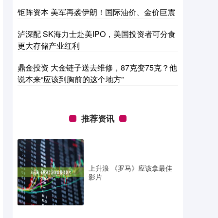
钜阵资本 美军再袭伊朗！国际油价、金价巨震
泸深配 SK海力士赴美IPO，美国投资者可分食
更大存储产业红利
鼎金投资 大金链子送去维修，87克变75克？他
说本来“应该到胸前的这个地方”
推荐资讯
上升浪 《罗马》应该拿最佳
影片